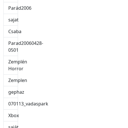
Parád2006
sajat
Csaba
Parad20060428-
0501
Zemplén
Horror
Zemplen
gephaz
070113_vadaspark
Xbox
saját