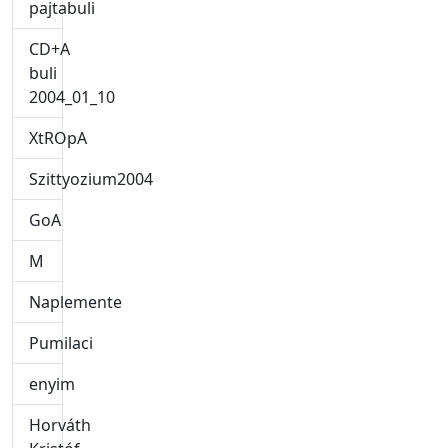
pajtabuli
CD+A
buli
2004_01_10
XtROpA
Szittyozium2004
GoA
M
Naplemente
Pumilaci
enyim
Horváth