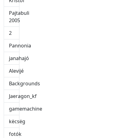
Kristóf
Pajtabuli
2005
2
Pannonia
janahajó
Alevijé
Backgrounds
Jaeragon_kf
gamemachine
këcsëg
fotók