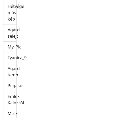
Hétvége
más-
kép
Agárd
selejt
My_Pic
Fyanica_9
Agárd
temp
Pegasos
Emlék
Kalózról
Mire