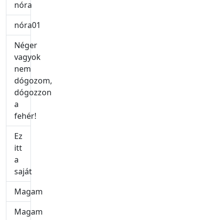
nóra
nóra01
Néger
vagyok
nem
dógozom,
dógozzon
a
fehér!
Ez
itt
a
saját
Magam
Magam