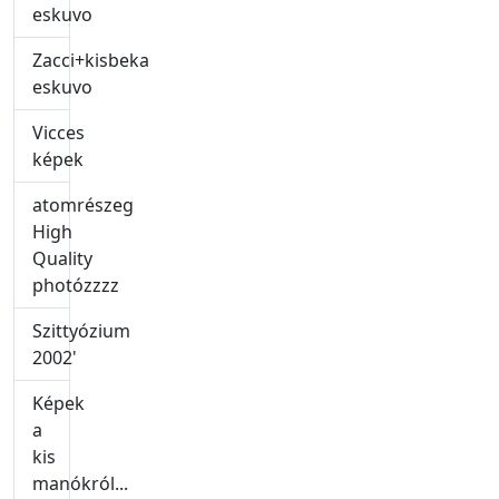
eskuvo
Zacci+kisbeka
eskuvo
Vicces
képek
atomrészeg
High
Quality
photózzzz
Szittyózium
2002'
Képek
a
kis
manókról...