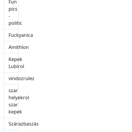
Fun
pics
-
politic
Fuckyanica
Amithlon
Kepek
Lubirol
vindozrulez
szar
helyekrol
szar
kepek
Szárazbaszás