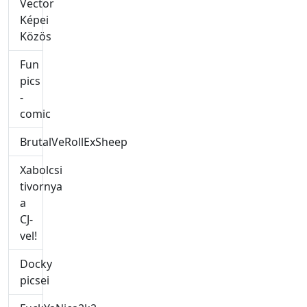
Vector
Képei
Közös
Fun
pics
-
comic
BrutalVeRollExSheep
Xabolcsi
tivornya
a
CJ-
vel!
Docky
picsei