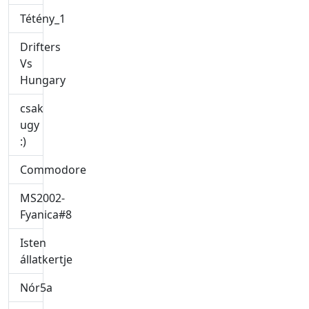
Tétény_1
Drifters
Vs
Hungary
csak
ugy
:)
Commodore
MS2002-
Fyanica#8
Isten
állatkertje
Nór5a