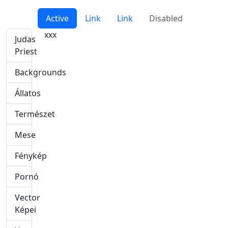
Active
Link
Link
Disabled
xxx
Judas
Priest
Backgrounds
Állatos
Természet
Mese
Fénykép
Pornó
Vector
Képei